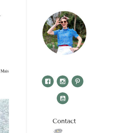
…
! Mais
Contact