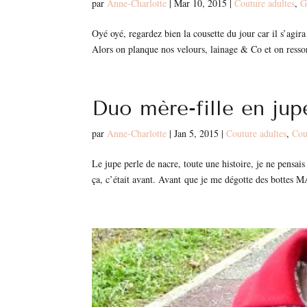
par
Anne-Charlotte
|
Mar 10, 2015
|
Couture adultes
,
G
Oyé oyé, regardez bien la cousette du jour car il s’agi
Alors on planque nos velours, lainage & Co et on ressort 
Duo mère-fille en jup
par
Anne-Charlotte
|
Jan 5, 2015
|
Couture adultes
,
Cou
Le jupe perle de nacre, toute une histoire, je ne pensa
ça, c’était avant. Avant que je me dégotte des botte