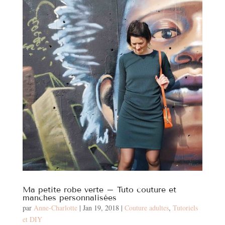
Ma petite robe verte – Tuto couture et
manches personnalisées
par
Anne-Charlotte
|
Jan 19, 2018
|
Couture adultes
,
Tutoriels
et DIY