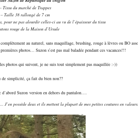
sier Suzon de République du chiffon
– Tissu du marché de Trappes
– Taille 38 rallongé de 7 cm
 pour ne pas alourdir celles-ci au vu de l’épaisseur du tissu
utons rouge de la Maison d’Ursule
is complètement au naturel, sans maquillage, brushing, rouge à lèvres ou BO asso
s premières photos… Suzon s’est pas mal baladée pendant ces vacances!!!
les photos qui suivent, je ne suis tout simplement pas maquillée :-))
 de simplicité, ça fait du bien non??
c d’abord Suzon version en dehors du pantalon….
J’en possède deux et ils mettent la plupart de mes petites coutures en valeurs