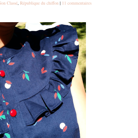
Non Classé
,
République du chiffon
|
11 commentaires