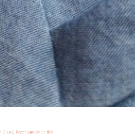
n Classé
,
République du chiffon