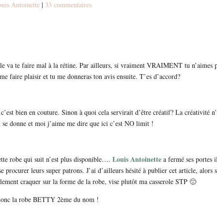
uis Antoinette
|
33 commentaires
icle va te faire mal à la rétine. Par ailleurs, si vraiment VRAIMENT tu n’aimes p
 me faire plaisir et tu me donneras ton avis ensuite. T’es d’accord?
 c’est bien en couture. Sinon à quoi cela servirait d’être créatif? La créativité n
n se donne et moi j’aime me dire que ici c’est NO limit !
Louis Antoinette
ette robe qui suit n’est plus disponible….
a fermé ses portes i
 procurer leurs super patrons. J’ai d’ailleurs hésité à publier cet article, alors s
ralement craquer sur la forme de la robe, vise plutôt ma casserole STP 🙂
donc la robe BETTY 2ème du nom !