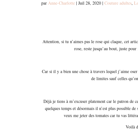
par
Anne-Charlotte
|
Juil 28, 2020
|
Couture adultes
,
Lo
Attention, si tu n’aimes pas le rose qui claque, cet art
rose, reste jusqu’au bout, juste pour
Car si il y a bien une chose à travers lequel j’aime oser
de limites sauf celles qu’o
Déjà je tiens à m’excuser platement car le patron de c
quelques temps et désormais il n’est plus possible de se
veux me jeter des tomates car tu vas litté
Voilà 