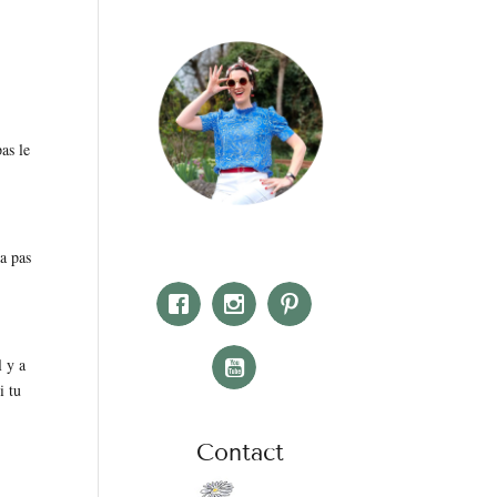
as le
’a pas
l y a
i tu
Contact