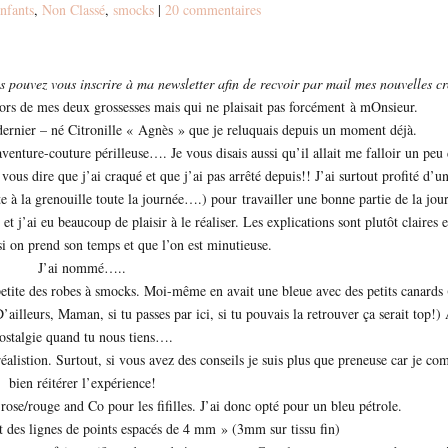
nfants
,
Non Classé
,
smocks
|
20 commentaires
 pouvez vous inscrire à ma newsletter afin de recvoir par mail mes nouvelles cr
ors de mes deux grossesses mais qui ne plaisait pas forcément à mOnsieur.
dernier – né Citronille « Agnès » que je reluquais depuis un moment déjà.
venture-couture périlleuse…. Je vous disais aussi qu’il allait me falloir un peu
s dire que j’ai craqué et que j’ai pas arrêté depuis!! J’ai surtout profité d’u
te à la grenouille toute la journée….) pour travailler une bonne partie de la jou
, et j’ai eu beaucoup de plaisir à le réaliser. Les explications sont plutôt claires e
 si on prend son temps et que l’on est minutieuse.
J’ai nommé…..
tite des robes à smocks. Moi-même en avait une bleue avec des petits canards 
illeurs, Maman, si tu passes par ici, si tu pouvais la retrouver ça serait top!)
ostalgie quand tu nous tiens….
réalistion. Surtout, si vous avez des conseils je suis plus que preneuse car je co
bien réitérer l’expérience!
rose/rouge and Co pour les fifilles. J’ai donc opté pour un bleu pétrole.
nt des lignes de points espacés de 4 mm » (3mm sur tissu fin)