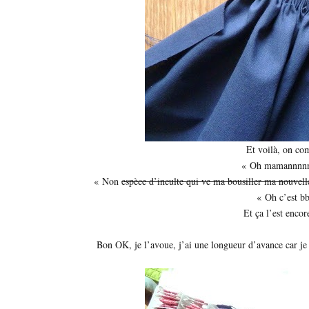
Et voilà, on c
« Oh mamannnnnn
« Non
espèce d’inculte qui ve ma bousiller ma nouvell
« Oh c’est b
Et ça l’est enco
Bon OK, je l’avoue, j’ai une longueur d’avance car je f