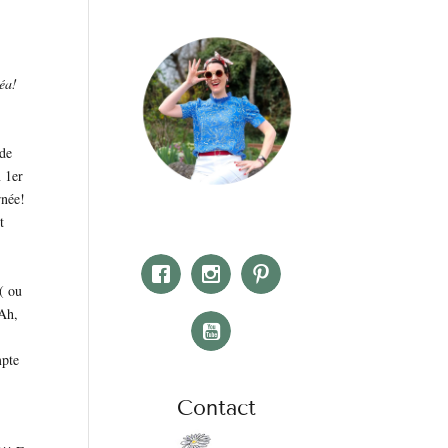
éa!
 de
n 1er
rnée!
t
( ou
 Ah,
mpte
Contact