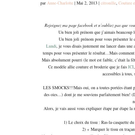
par
Anne-Charlotte
|
Mai 2, 2013
|
citronille
,
Couture e
Rejoignez ma page facebook et n’oubliez pas que vous
Un bien joli prénom que j’aimais beaucoup l
Un bien joli prénom pour vous présenter le 
Lundi
, je vous disais justement me lancer dans une a
temps pour vous présenter le résultat…Mais comment vou
Mais absolument pourri (le mot est faible, c’était la fê
Ce modèle allie couture et broderie que je fais
ICI
accessibles à tous,
LES SMOCKS!!!Mais oui, on a toutes portées étant pe
des oies…) dont je me souviens parfaitement bien! (D’a
n
Alors, je vais aussi vous expliquer étape par étape la 
1) Le choix du tissu : Ras-la-casquette du 
2) « Marquer le tissu en traça