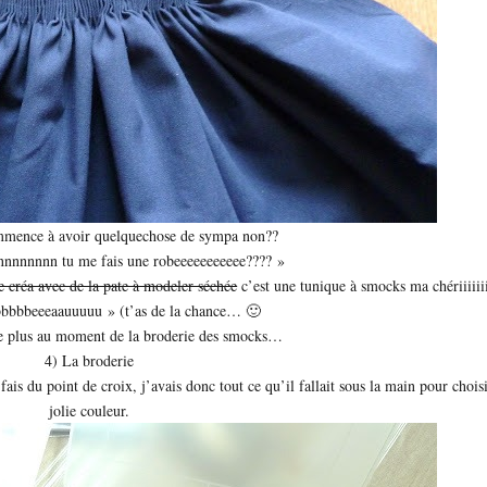
ommence à avoir quelquechose de sympa non??
nnnnnn tu me fais une robeeeeeeeeeee???? »
e créa avec de la pate à modeler séchée
c’est une tunique à smocks ma chériiiiii
bbbbbeeeaauuuuu » (t’as de la chance… 🙂
re plus au moment de la broderie des smocks…
4) La broderie
ais du point de croix, j’avais donc tout ce qu’il fallait sous la main pour chois
jolie couleur.