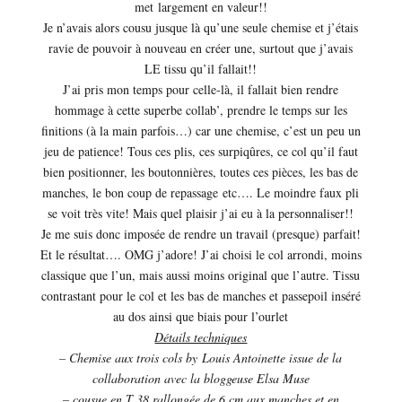
met largement en valeur!!
Je n’avais alors cousu jusque là qu’une seule chemise et j’étais
ravie de pouvoir à nouveau en créer une, surtout que j’avais
LE tissu qu’il fallait!!
J’ai pris mon temps pour celle-là, il fallait bien rendre
hommage à cette superbe collab’, prendre le temps sur les
finitions (à la main parfois…) car une chemise, c’est un peu un
jeu de patience! Tous ces plis, ces surpiqûres, ce col qu’il faut
bien positionner, les boutonnières, toutes ces pièces, les bas de
manches, le bon coup de repassage etc…. Le moindre faux pli
se voit très vite! Mais quel plaisir j’ai eu à la personnaliser!!
Je me suis donc imposée de rendre un travail (presque) parfait!
Et le résultat…. OMG j’adore! J’ai choisi le col arrondi, moins
classique que l’un, mais aussi moins original que l’autre. Tissu
contrastant pour le col et les bas de manches et passepoil inséré
au dos ainsi que biais pour l’ourlet
Détails techniques
– Chemise aux trois cols by Louis Antoinette issue de la
collaboration avec la bloggeuse Elsa Muse
– cousue en T 38 rallongée de 6 cm aux manches et en