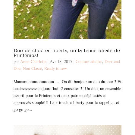
Duo de choc en liberty, ou la tenue idéale de
Printemps!
par
Anne-Charlotte
|
Avr 18, 2017
|
Couture adultes
,
Deer and
Doe
,
Non Classé
,
Ready to sew
Mamamiaaaaaaaaaaaaaa …. On dit bonjour au duo du jour!! Et
ouaisssssssssss aujourd’hui, 2 cousettes!!! Un duo, un ensemble
assorti pour le Printemps et deux patrons déjà testés et
approuvés siouplé!!! La « touch » liberty pour le rappel…. et
go go go...