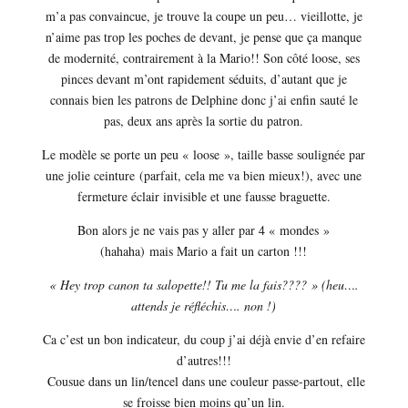
m’a pas convaincue, je trouve la coupe un peu… vieillotte, je
n’aime pas trop les poches de devant, je pense que ça manque
de modernité, contrairement à la Mario!! Son côté loose, ses
pinces devant m’ont rapidement séduits, d’autant que je
connais bien les patrons de Delphine donc j’ai enfin sauté le
pas, deux ans après la sortie du patron.
Le modèle se porte un peu « loose », taille basse soulignée par
une jolie ceinture (parfait, cela me va bien mieux!), avec une
fermeture éclair invisible et une fausse braguette.
Bon alors je ne vais pas y aller par 4 « mondes »
(hahaha) mais Mario a fait un carton !!!
« Hey trop canon ta salopette!! Tu me la fais???? » (heu….
attends je réfléchis…. non !)
Ca c’est un bon indicateur, du coup j’ai déjà envie d’en refaire
d’autres!!!
Cousue dans un lin/tencel dans une couleur passe-partout, elle
se froisse bien moins qu’un lin.