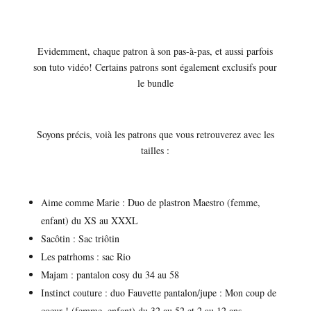
Evidemment, chaque patron à son pas-à-pas, et aussi parfois
son tuto vidéo! Certains patrons sont également exclusifs pour
le bundle
Soyons précis, voià les patrons que vous retrouverez avec les
tailles :
Aime comme Marie : Duo de plastron Maestro (femme,
enfant) du XS au XXXL
Sacôtin : Sac triôtin
Les patrhoms : sac Rio
Majam : pantalon cosy du 34 au 58
Instinct couture : duo Fauvette pantalon/jupe : Mon coup de
coeur ! (femme, enfant) du 32 au 52 et 2 au 12 ans