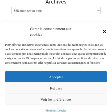
Archives
Archives
Catégories
Gérer le consentement aux
Catégories
cookies
Pour offrir les meilleures expériences, nous utilisons des technologies telles que les
Newsletter
cookies pour stocker et/ou accéder aux informations des appareils. Le fait de consentir
à ces technologies nous permettra de traiter des données telles que le comportement de
Entrer votre email :
navigation ou les ID uniques sur ce site. Le fait de ne pas consentir ou de retirer son
consentement peut avoir un effet négatif sur certaines caractéristiques et fonctions.
Accepter
Refuser
©Le Bazar d'Anne-Charlotte – Design : Elsa du Blog From
Voir les préférences
Somewhere With Love
Mentions Légales
Mentions Légales